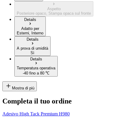
Aspetto
Posteriore opaco, Stampa opaca sul fronte
Details
Adatto per
Esterni, Interno
Details
A prova di umidità
Sì
Details
Temperatura operativa
-40 fino a 80 ℃
Mostra di più
Completa il tuo ordine
Adesivo High Tack Premium H980
P