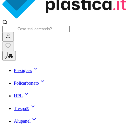
0
Plexiglass
Policarbonato
HPL
Trespa®
Alupanel