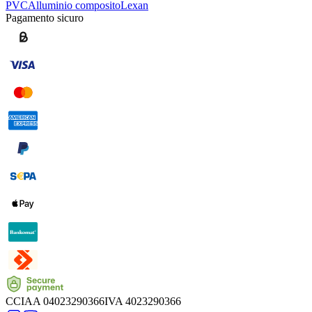
PVC
Alluminio composito
Lexan
Pagamento sicuro
CCIAA
04023290366
IVA
4023290366