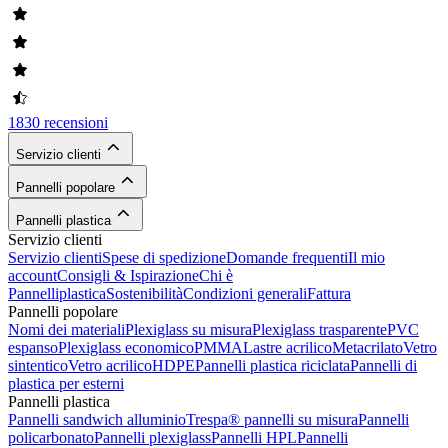
1830 recensioni
Servizio clienti
Pannelli popolare
Pannelli plastica
Servizio clienti
Servizio clienti
Spese di spedizione
Domande frequenti
Il mio
account
Consigli & Ispirazione
Chi è
Pannelliplastica
Sostenibilità
Condizioni generali
Fattura
Pannelli popolare
Nomi dei materiali
Plexiglass su misura
Plexiglass trasparente
PVC
espanso
Plexiglass economico
PMMA
Lastre acrilico
Metacrilato
Vetro
sintentico
Vetro acrilico
HDPE
Pannelli plastica riciclata
Pannelli di
plastica per esterni
Pannelli plastica
Pannelli sandwich alluminio
Trespa® pannelli su misura
Pannelli
policarbonato
Pannelli plexiglass
Pannelli HPL
Pannelli