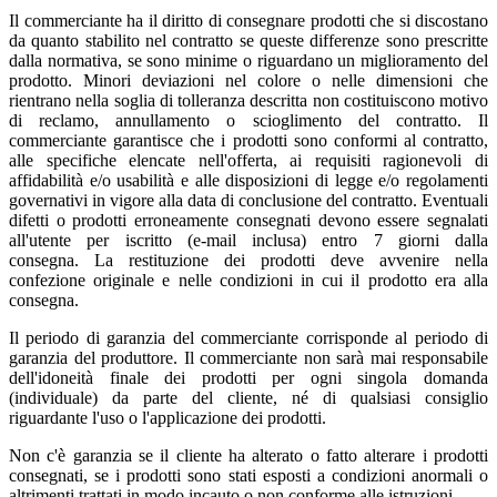
Il commerciante ha il diritto di consegnare prodotti che si discostano
da quanto stabilito nel contratto se queste differenze sono prescritte
dalla normativa, se sono minime o riguardano un miglioramento del
prodotto. Minori deviazioni nel colore o nelle dimensioni che
rientrano nella soglia di tolleranza descritta non costituiscono motivo
di reclamo, annullamento o scioglimento del contratto. Il
commerciante garantisce che i prodotti sono conformi al contratto,
alle specifiche elencate nell'offerta, ai requisiti ragionevoli di
affidabilità e/o usabilità e alle disposizioni di legge e/o regolamenti
governativi in vigore alla data di conclusione del contratto. Eventuali
difetti o prodotti erroneamente consegnati devono essere segnalati
all'utente per iscritto (e-mail inclusa) entro 7 giorni dalla
consegna. La restituzione dei prodotti deve avvenire nella
confezione originale e nelle condizioni in cui il prodotto era alla
consegna.
Il periodo di garanzia del commerciante corrisponde al periodo di
garanzia del produttore. Il commerciante non sarà mai responsabile
dell'idoneità finale dei prodotti per ogni singola domanda
(individuale) da parte del cliente, né di qualsiasi consiglio
riguardante l'uso o l'applicazione dei prodotti.
Non c'è garanzia se il cliente ha alterato o fatto alterare i prodotti
consegnati, se i prodotti sono stati esposti a condizioni anormali o
altrimenti trattati in modo incauto o non conforme alle istruzioni.