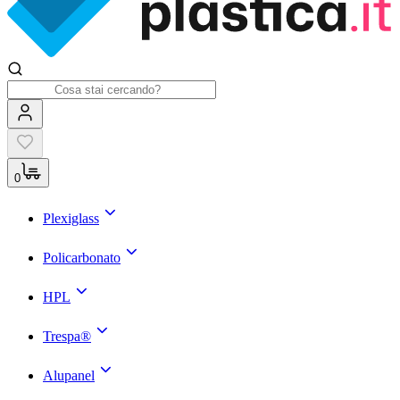
0
Plexiglass
Policarbonato
HPL
Trespa®
Alupanel