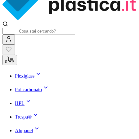
0
Plexiglass
Policarbonato
HPL
Trespa®
Alupanel