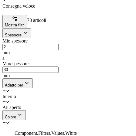
Consegna veloce
78 articoli
Mostra filtri
Spessore
Mio spessore
mm
a
Max spessore
mm
Adatto per
Interno
All'aperto
Colore
Component.Filters.Values.White