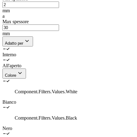
mm
a
Max spessore
mm
Adatto per
Interno
All'aperto
Colore
Component.Filters.Values.White
Bianco
Component.Filters.Values.Black
Nero