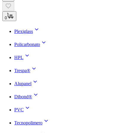
0
Plexiglass
Policarbonato
HPL
Trespa®
Alupanel
Dibond®
PVC
Tecnopolimero