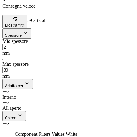
Consegna veloce
59 articoli
Mostra filtri
Spessore
Mio spessore
mm
a
Max spessore
mm
Adatto per
Interno
All'aperto
Colore
Component.Filters.Values.White