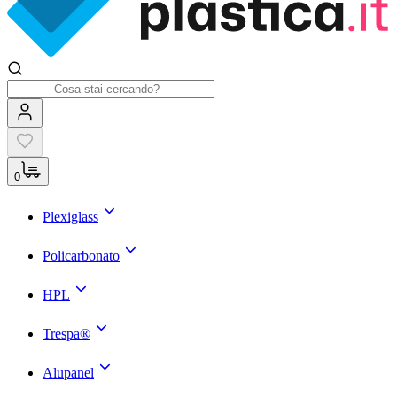
0
Plexiglass
Policarbonato
HPL
Trespa®
Alupanel