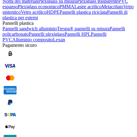
Nomi dei materiali
Plexiglass su misura
Plexiglass trasparente
PVC
espanso
Plexiglass economico
PMMA
Lastre acrilico
Metacrilato
Vetro
sintentico
Vetro acrilico
HDPE
Pannelli plastica riciclata
Pannelli di
plastica per esterni
Pannelli plastica
Pannelli sandwich alluminio
Trespa® pannelli su misura
Pannelli
policarbonato
Pannelli plexiglass
Pannelli HPL
Pannelli
PVC
Alluminio composito
Lexan
Pagamento sicuro