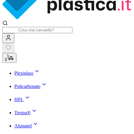
0
Plexiglass
Policarbonato
HPL
Trespa®
Alupanel