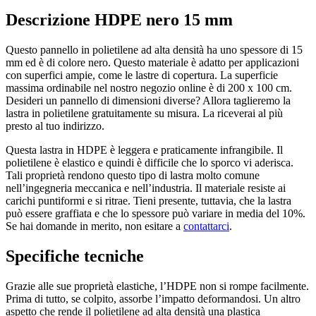
Descrizione HDPE nero 15 mm
Questo pannello in polietilene ad alta densità ha uno spessore di 15
mm ed è di colore nero. Questo materiale è adatto per applicazioni
con superfici ampie, come le lastre di copertura. La superficie
massima ordinabile nel nostro negozio online è di 200 x 100 cm.
Desideri un pannello di dimensioni diverse? Allora taglieremo la
lastra in polietilene gratuitamente su misura. La riceverai al più
presto al tuo indirizzo.
Questa lastra in HDPE è leggera e praticamente infrangibile. Il
polietilene è elastico e quindi è difficile che lo sporco vi aderisca.
Tali proprietà rendono questo tipo di lastra molto comune
nell’ingegneria meccanica e nell’industria. Il materiale resiste ai
carichi puntiformi e si ritrae. Tieni presente, tuttavia, che la lastra
può essere graffiata e che lo spessore può variare in media del 10%.
Se hai domande in merito, non esitare a
contattarci
.
Specifiche tecniche
Grazie alle sue proprietà elastiche, l’HDPE non si rompe facilmente.
Prima di tutto, se colpito, assorbe l’impatto deformandosi. Un altro
aspetto che rende il polietilene ad alta densità una plastica