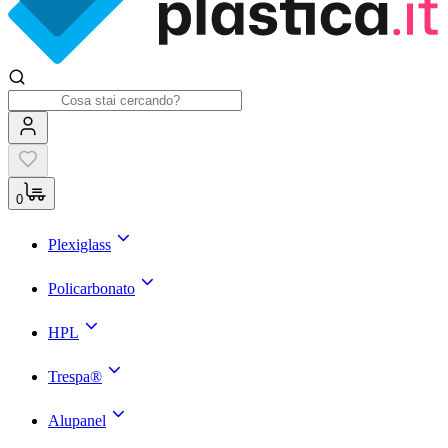
0
Plexiglass
Policarbonato
HPL
Trespa®
Alupanel