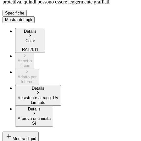
protettiva, quindi possono essere leggermente graffiati.
Specifiche
Mostra dettagli
Details
Color
RAL7011
Aspetto
Liscio
Adatto per
Interno
Details
Resistente ai raggi UV
Limitato
Details
A prova di umidità
Sì
Mostra di più