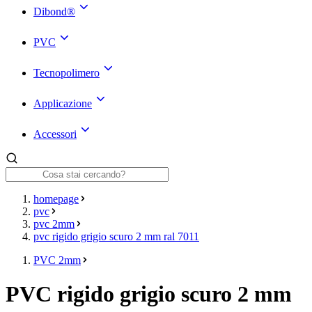
Dibond®
PVC
Tecnopolimero
Applicazione
Accessori
homepage
pvc
pvc 2mm
pvc rigido grigio scuro 2 mm ral 7011
PVC 2mm
PVC rigido grigio scuro 2 mm