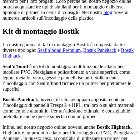
mercato per i loro progetti. Ecco perché nel nostro negozio online
potrai acquistare tre tipi di sigillanti per il montaggio e diverse
tipologie di primer. In cerca di consigli? Nel nostro
blog
troverai
numerosi articoli sull’incollaggio della plastica.
Kit di montaggio Bostik
La nostra gamma di kit di montaggio Bostik è composta da tre
diverse tipologie:
Seal’n’bond Premium
,
Bostik Paneltack
e
Bostik
Hightack
.
Seal’n’bond
è un kit di montaggio multifunzionale adatto per
incollare PVC, Plexiglass e policarbonato a varie superfici, come
legno, metallo, vetro, gesso e pannelli isolanti. Solitamente,
l’incollaggio con Seal’n’bond richiede un primer per pretrattare le
superfici.
Bostik Paneltack
, invece, è stato sviluppato appositamente per
l’incollaggio di pannelli Trespa® e HPL, tra loro o su altri materiali
come legno e alluminio. Per un’adesione ottimale, è consigliabile
pretrattare anche queste superfici con un primer.
Infine, nel nostro negozio online troverai anche
Bostik Hightack
.
Hightack è un prodotto adatto per l’incollaggio di PVC, Plexiglass e
Alupanel. In questo caso, si consiglia di utilizzare un primer per