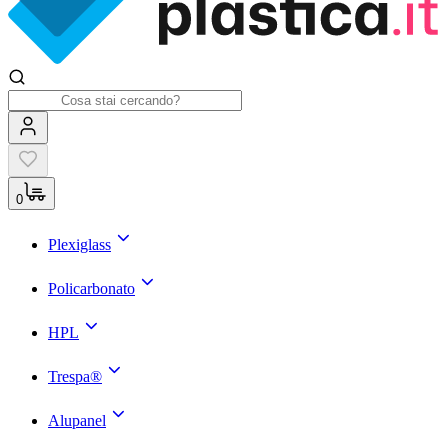
0
Plexiglass
Policarbonato
HPL
Trespa®
Alupanel