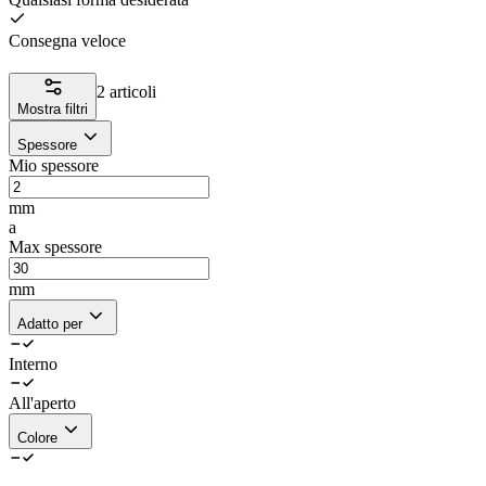
Consegna veloce
2 articoli
Mostra filtri
Spessore
Mio spessore
mm
a
Max spessore
mm
Adatto per
Interno
All'aperto
Colore