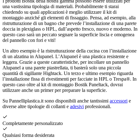
I prodotti Bostik della nostra gamma possono essere utilizzati per
una vastissima tipologia di materiali. Probabilmente ti starai
chiedendo su quali applicazioni è meglio utilizzare il kit di
montaggio anziché gli elementi di fissaggio. Pensa, ad esempio, alla
ristrutturazione di un bagno che prevede l’installazione di una parete
doccia in plexiglass o HPL, dall’aspetto fresco, nuovo e moderno. In
questo caso sarà un peccato segnare la superficie liscia e omogenea
del pannello con fori e viti!
Un altro esempio è la ristrutturazione della cucina con l’installazione
di un alzatina in Alupanel. L’Alupanel è una plastica resistente e
leggera. Grazie a queste caratteristiche, per incollare un pannello
Alupanel a una parete piastrellata, ti basterà solo una piccola
quantità di sigillante Hightack. Un terzo e ultimo esempio riguarda
l’installazione fissa di rivestimenti per facciate in HPL o Trespa®. In
questo caso oltre al kit di montaggio Bostik Paneltack, dovrai
utilizzare anche un primer per preparare la superficie.
Su Pannelliplastica.it sono disponibili anche tantissimi
accessori
e
diverse altre tipologie di collanti e
adesivi
professionali.
Completamente personalizzato
Qualsiasi forma desiderata