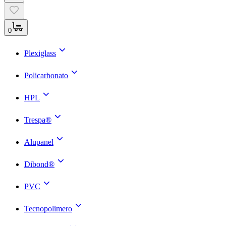
0
Plexiglass
Policarbonato
HPL
Trespa®
Alupanel
Dibond®
PVC
Tecnopolimero