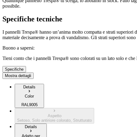
Qualunque pannello Trespa® tu scelga, lo abbiamo in stock. Fallo tagl
possibile.
Specifiche tecniche
I pannelli Trespa® hanno un’anima molto compatta e strati superiori di 
materiale decisamente a prova di vandalismo. Gli strati superiori sono 
Buono a sapersi:
Tieni conto che i pannelli Trespa® sono colorati su un lato solo e che 
Specifiche
Mostra dettagli
Details
Color
RAL9005
Aspetto
Setoso, Solo antiriore colorato, Strutturato
Details
Adatto per