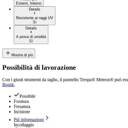
Esterni, Interno
Details
Resistente ai raggi UV
Sì
Details
A prova di umidità
Sì
Mostra di più
Possibilità di lavorazione
Con i giusti strumenti da taglio, il pannello Trespa® Meteon® può esser
Bostik
.
Possibile
Foratura
Fresatura
Incisione
Più informazioni
Incollaggio