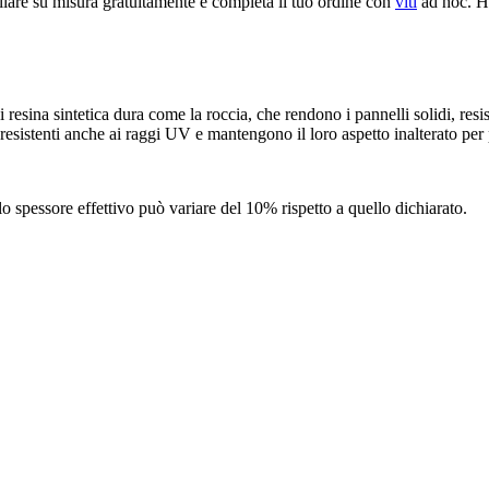
iare su misura gratuitamente e completa il tuo ordine con
viti
ad hoc. Hai
resina sintetica dura come la roccia, che rendono i pannelli solidi, res
resistenti anche ai raggi UV e mantengono il loro aspetto inalterato per 
lo spessore effettivo può variare del 10% rispetto a quello dichiarato.