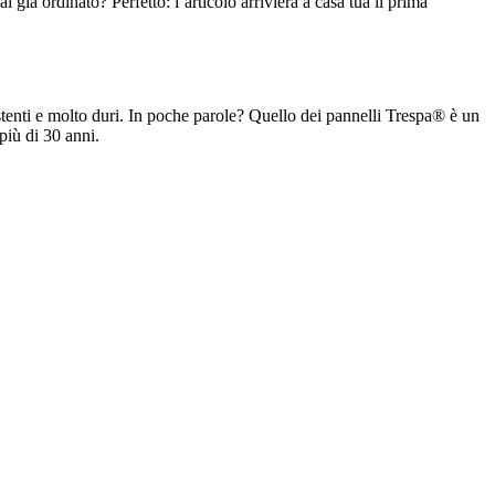
 già ordinato? Perfetto: l’articolo arrivierà a casa tua il prima
istenti e molto duri. In poche parole? Quello dei pannelli Trespa® è un
più di 30 anni.