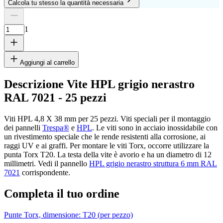
Calcola tu stesso la quantità necessaria
Numero di lastre
Altezza
Larghezza
1
Rimuovi lastra
1
Aggiungi al carrello
Descrizione Vite HPL grigio nerastro
RAL 7021 - 25 pezzi
cm
Viti HPL 4,8 X 38 mm per 25 pezzi. Viti speciali per il montaggio
dei pannelli
Trespa®
e
HPL
. Le viti sono in acciaio inossidabile con
un rivestimento speciale che le rende resistenti alla corrosione, ai
cm
raggi UV e ai graffi. Per montare le viti Torx, occorre utilizzare la
punta Torx T20. La testa della vite è avorio e ha un diametro di 12
millimetri. Vedi il pannello
HPL grigio nerastro struttura 6 mm RAL
7021
corrispondente.
Aggiungi un'altra lastra
Completa il tuo ordine
Punte Torx, dimensione: T20 (per pezzo)
T