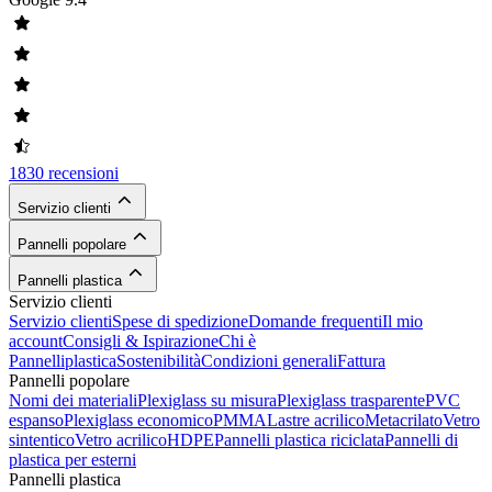
1830 recensioni
Servizio clienti
Pannelli popolare
Pannelli plastica
Servizio clienti
Servizio clienti
Spese di spedizione
Domande frequenti
Il mio
account
Consigli & Ispirazione
Chi è
Pannelliplastica
Sostenibilità
Condizioni generali
Fattura
Pannelli popolare
Nomi dei materiali
Plexiglass su misura
Plexiglass trasparente
PVC
espanso
Plexiglass economico
PMMA
Lastre acrilico
Metacrilato
Vetro
sintentico
Vetro acrilico
HDPE
Pannelli plastica riciclata
Pannelli di
plastica per esterni
Pannelli plastica