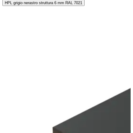
HPL grigio nerastro struttura 6 mm RAL 7021
P
4