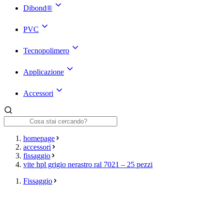
Dibond®
PVC
Tecnopolimero
Applicazione
Accessori
homepage
accessori
fissaggio
vite hpl grigio nerastro ral 7021 – 25 pezzi
Fissaggio