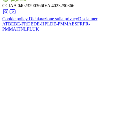
CCIAA
04023290366
IVA
4023290366
Cookie policy
Dichiarazione sulla privacy
Disclaimer
AT
BE
BE-FR
DE
DE-HPL
DE-PMMA
ES
FR
FR-
PMMA
IT
NL
PL
UK