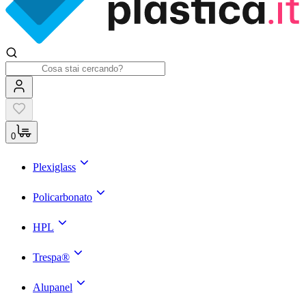
0
Plexiglass
Policarbonato
HPL
Trespa®
Alupanel