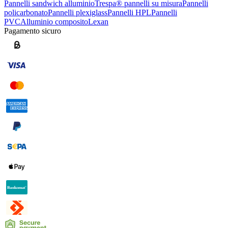
Pannelli sandwich alluminio
Trespa® pannelli su misura
Pannelli
policarbonato
Pannelli plexiglass
Pannelli HPL
Pannelli
PVC
Alluminio composito
Lexan
Pagamento sicuro