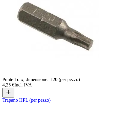
Punte Torx, dimensione: T20 (per pezzo)
4,25 €
Incl. IVA
Trapano HPL (per pezzo)