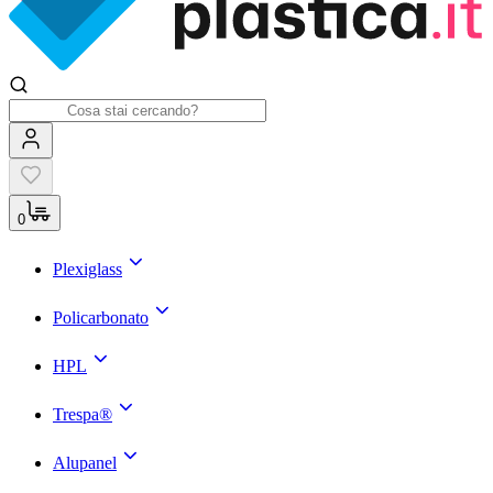
0
Plexiglass
Policarbonato
HPL
Trespa®
Alupanel