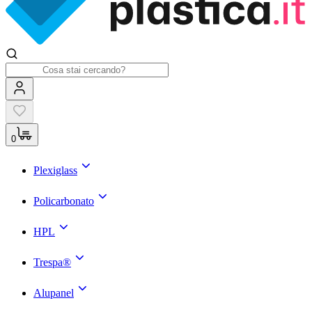
0
Plexiglass
Policarbonato
HPL
Trespa®
Alupanel