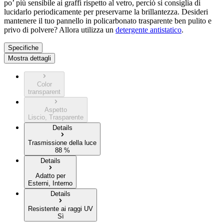
po’ più sensibile ai graffi rispetto al vetro, perciò si consiglia di
lucidarlo periodicamente per preservarne la brillantezza. Desideri
mantenere il tuo pannello in policarbonato trasparente ben pulito e
privo di polvere? Allora utilizza un
detergente antistatico
.
Specifiche
Mostra dettagli
Color
transparent
Aspetto
Liscio, Trasparente
Details
Trasmissione della luce
88 %
Details
Adatto per
Esterni, Interno
Details
Resistente ai raggi UV
Sì