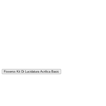
P
4
Fixxerss Kit Di Lucidatura Acrilica Basic