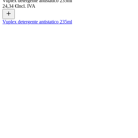
Vuplex detergente antistatico 235ml
24,34 €
Incl. IVA
Vuplex detergente antistatico 235ml