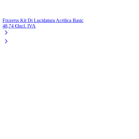
Fixxerss Kit Di Lucidatura Acrilica Basic
P
48,74 €
Incl. IVA
3