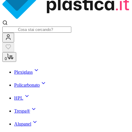
0
Plexiglass
Policarbonato
HPL
Trespa®
Alupanel