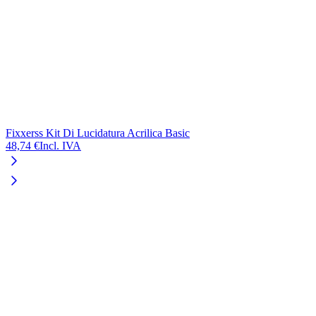
Fixxerss Kit Di Lucidatura Acrilica Basic
P
48,74 €
Incl. IVA
3