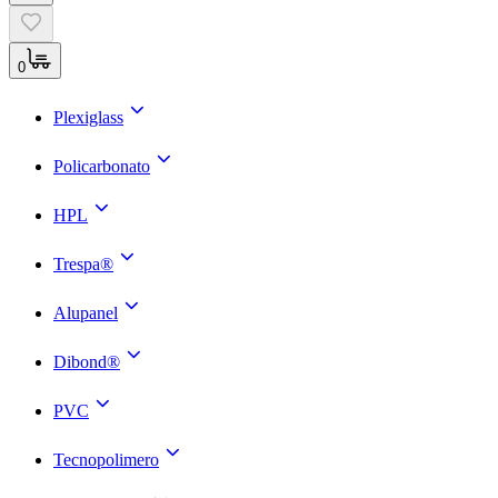
0
Plexiglass
Policarbonato
HPL
Trespa®
Alupanel
Dibond®
PVC
Tecnopolimero