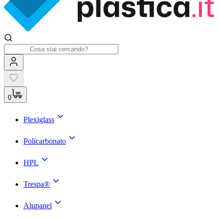
0
Plexiglass
Policarbonato
HPL
Trespa®
Alupanel