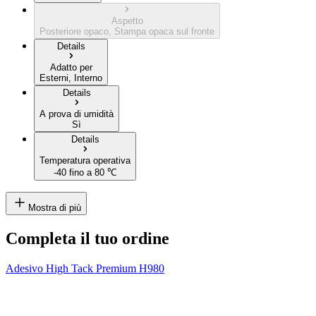
Aspetto
Posteriore opaco, Stampa opaca sul fronte
Details
Adatto per
Esterni, Interno
Details
A prova di umidità
Sì
Details
Temperatura operativa
-40 fino a 80 ℃
Mostra di più
Completa il tuo ordine
Adesivo High Tack Premium H980
P