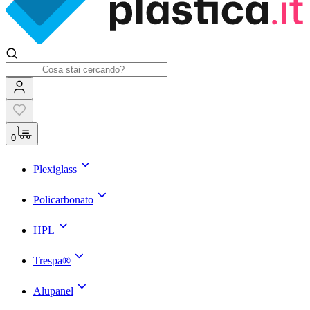
0
Plexiglass
Policarbonato
HPL
Trespa®
Alupanel