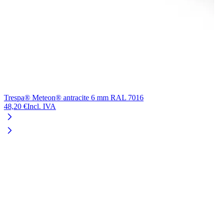
Trespa® Meteon® antracite 6 mm RAL 7016
T
48,20 €
Incl. IVA
4