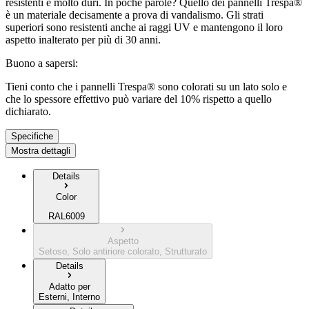
resistenti e molto duri. In poche parole? Quello dei pannelli Trespa®
è un materiale decisamente a prova di vandalismo. Gli strati
superiori sono resistenti anche ai raggi UV e mantengono il loro
aspetto inalterato per più di 30 anni.
Buono a sapersi:
Tieni conto che i pannelli Trespa® sono colorati su un lato solo e
che lo spessore effettivo può variare del 10% rispetto a quello
dichiarato.
Specifiche
Mostra dettagli
Details
Color
RAL6009
Aspetto
Setoso, Solo antiriore colorato, Strutturato
Details
Adatto per
Esterni, Interno