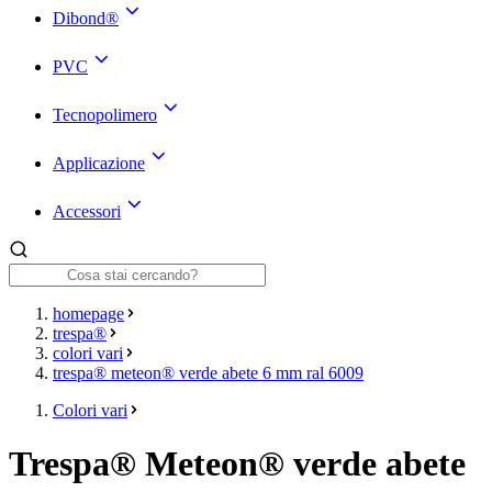
Dibond®
PVC
Tecnopolimero
Applicazione
Accessori
homepage
trespa®
colori vari
trespa® meteon® verde abete 6 mm ral 6009
Colori vari
Trespa® Meteon® verde abete