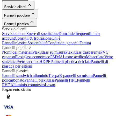
Servizio clienti
Pannelli popolare
Pannelli plastica
Servizio clienti
Servizio clienti
Spese di spedizione
Domande frequenti
Il mio
account
Consigli & Ispirazione
Chi è
Pannelliplastica
Sostenibilità
Condizioni generali
Fattura
Pannelli popolare
Nomi dei materiali
Plexiglass su misura
Plexiglass trasparente
PVC
espanso
Plexiglass economico
PMMA
Lastre acrilico
Metacrilato
Vetro
sintentico
Vetro acrilico
HDPE
Pannelli plastica riciclata
Pannelli di
plastica per esterni
Pannelli plastica
Pannelli sandwich alluminio
Trespa® pannelli su misura
Pannelli
policarbonato
Pannelli plexiglass
Pannelli HPL
Pannelli
PVC
Alluminio composito
Lexan
Pagamento sicuro