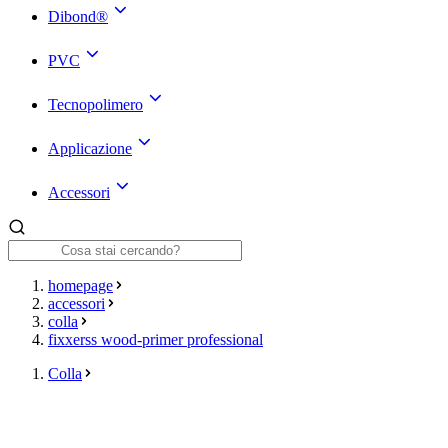
Dibond®
PVC
Tecnopolimero
Applicazione
Accessori
homepage
accessori
colla
fixxerss wood-primer professional
Colla