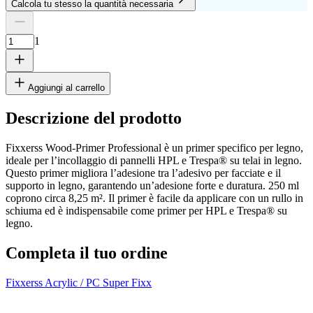
Calcola tu stesso la quantità necessaria
Numero di lastre
Altezza
Larghezza
1
Rimuovi lastra
1
Aggiungi al carrello
Descrizione del prodotto
Fixxerss Wood-Primer Professional è un primer specifico per legno,
cm
ideale per l’incollaggio di pannelli HPL e Trespa® su telai in legno.
Questo primer migliora l’adesione tra l’adesivo per facciate e il
supporto in legno, garantendo un’adesione forte e duratura. 250 ml
coprono circa 8,25 m². Il primer è facile da applicare con un rullo in
cm
schiuma ed è indispensabile come primer per HPL e Trespa® su
legno.
Aggiungi un'altra lastra
Completa il tuo ordine
Fixxerss Acrylic / PC Super Fixx
F