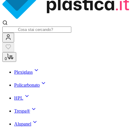
0
Plexiglass
Policarbonato
HPL
Trespa®
Alupanel