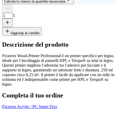
Calcola tu stesso la quantità necessaria
Numero di lastre
Altezza
Larghezza
1
Rimuovi lastra
1
Aggiungi al carrello
Descrizione del prodotto
Fixxerss Wood-Primer Professional è un primer specifico per legno,
cm
ideale per l’incollaggio di pannelli HPL e Trespa® su telai in legno.
Questo primer migliora l’adesione tra l’adesivo per facciate e il
supporto in legno, garantendo un’adesione forte e duratura. 250 ml
coprono circa 8,25 m². Il primer è facile da applicare con un rullo in
cm
schiuma ed è indispensabile come primer per HPL e Trespa® su
legno.
Aggiungi un'altra lastra
Completa il tuo ordine
Fixxerss Acrylic / PC Super Fixx
F