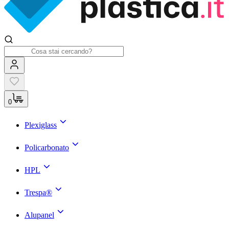
0
Plexiglass
Policarbonato
HPL
Trespa®
Alupanel