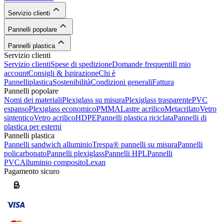
Servizio clienti
Pannelli popolare
Pannelli plastica
Servizio clienti
Servizio clienti
Spese di spedizione
Domande frequenti
Il mio
account
Consigli & Ispirazione
Chi è
Pannelliplastica
Sostenibilità
Condizioni generali
Fattura
Pannelli popolare
Nomi dei materiali
Plexiglass su misura
Plexiglass trasparente
PVC
espanso
Plexiglass economico
PMMA
Lastre acrilico
Metacrilato
Vetro
sintentico
Vetro acrilico
HDPE
Pannelli plastica riciclata
Pannelli di
plastica per esterni
Pannelli plastica
Pannelli sandwich alluminio
Trespa® pannelli su misura
Pannelli
policarbonato
Pannelli plexiglass
Pannelli HPL
Pannelli
PVC
Alluminio composito
Lexan
Pagamento sicuro