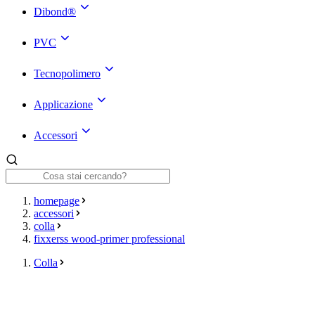
Dibond®
PVC
Tecnopolimero
Applicazione
Accessori
homepage
accessori
colla
fixxerss wood-primer professional
Colla