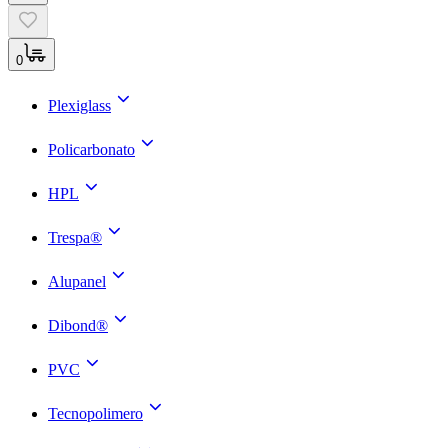
0
Plexiglass
Policarbonato
HPL
Trespa®
Alupanel
Dibond®
PVC
Tecnopolimero