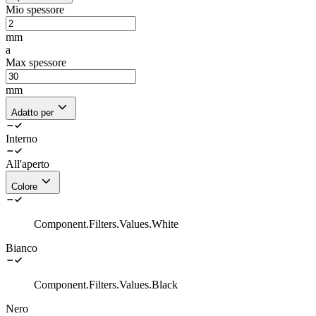
Mio spessore
mm
a
Max spessore
mm
Adatto per
Interno
All'aperto
Colore
Component.Filters.Values.White
Bianco
Component.Filters.Values.Black
Nero