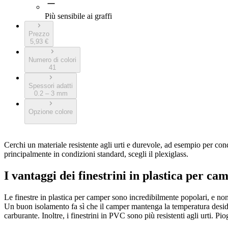
Più sensibile ai graffi
Prezzo
5,93 €
Numero di colori
41
Spessori adatti
0.2 – 3 mm
Opzione colore
Cerchi un materiale resistente agli urti e durevole, ad esempio per con
principalmente in condizioni standard, scegli il plexiglass.
I vantaggi dei finestrini in plastica per ca
Le finestre in plastica per camper sono incredibilmente popolari, e non a 
Un buon isolamento fa sì che il camper mantenga la temperatura deside
carburante. Inoltre, i finestrini in PVC sono più resistenti agli urti. 