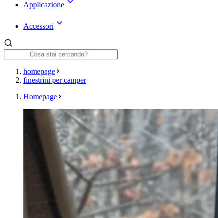
Applicazione
Accessori
homepage
finestrini per camper
Homepage