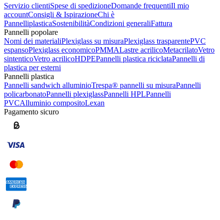
Servizio clienti
Spese di spedizione
Domande frequenti
Il mio
account
Consigli & Ispirazione
Chi è
Pannelliplastica
Sostenibilità
Condizioni generali
Fattura
Pannelli popolare
Nomi dei materiali
Plexiglass su misura
Plexiglass trasparente
PVC
espanso
Plexiglass economico
PMMA
Lastre acrilico
Metacrilato
Vetro
sintentico
Vetro acrilico
HDPE
Pannelli plastica riciclata
Pannelli di
plastica per esterni
Pannelli plastica
Pannelli sandwich alluminio
Trespa® pannelli su misura
Pannelli
policarbonato
Pannelli plexiglass
Pannelli HPL
Pannelli
PVC
Alluminio composito
Lexan
Pagamento sicuro