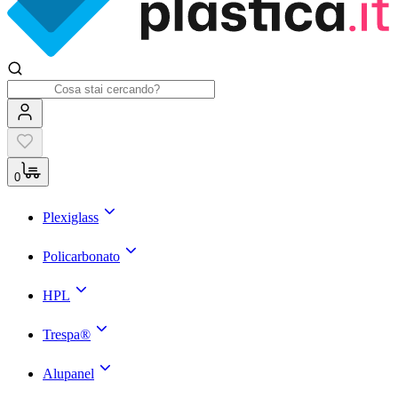
0
Plexiglass
Policarbonato
HPL
Trespa®
Alupanel