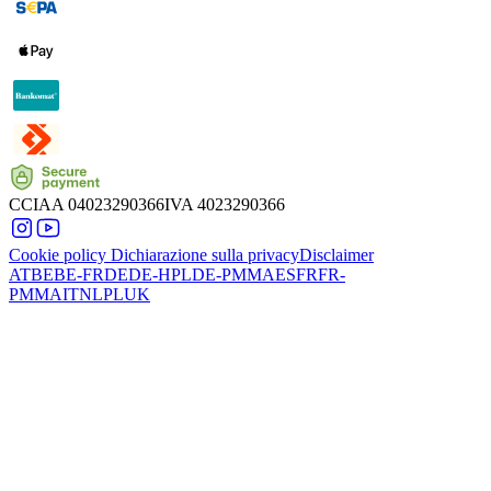
CCIAA
04023290366
IVA
4023290366
Cookie policy
Dichiarazione sulla privacy
Disclaimer
AT
BE
BE-FR
DE
DE-HPL
DE-PMMA
ES
FR
FR-
PMMA
IT
NL
PL
UK