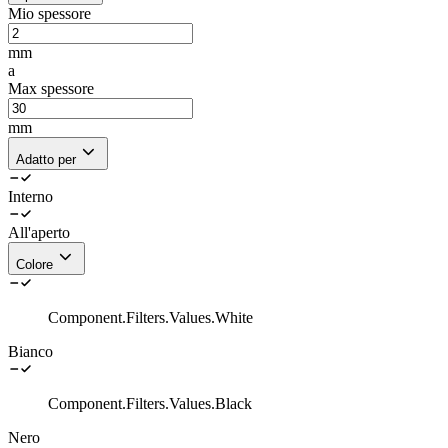
Mio spessore
mm
a
Max spessore
mm
Adatto per
Interno
All'aperto
Colore
Component.Filters.Values.White
Bianco
Component.Filters.Values.Black
Nero