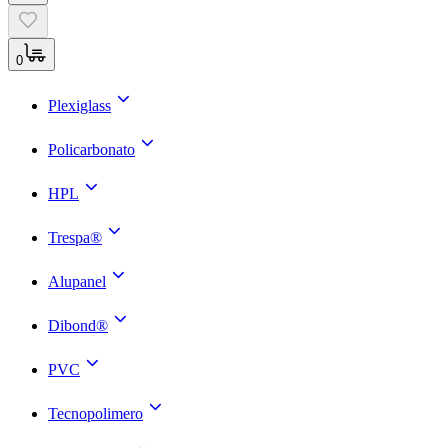
0
Plexiglass
Policarbonato
HPL
Trespa®
Alupanel
Dibond®
PVC
Tecnopolimero