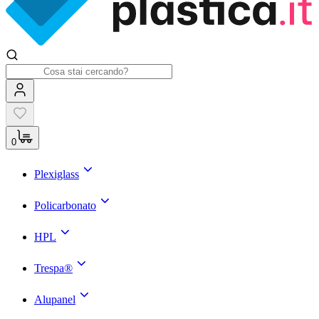
0
Plexiglass
Policarbonato
HPL
Trespa®
Alupanel