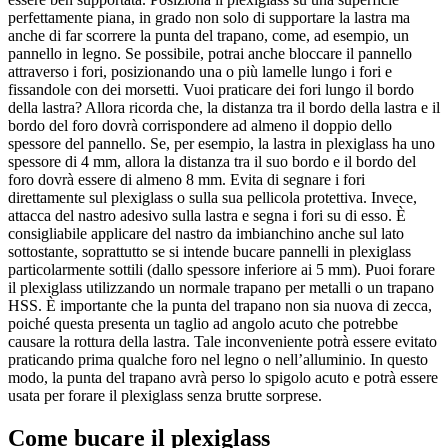
perfettamente piana, in grado non solo di supportare la lastra ma
anche di far scorrere la punta del trapano, come, ad esempio, un
pannello in legno. Se possibile, potrai anche bloccare il pannello
attraverso i fori, posizionando una o più lamelle lungo i fori e
fissandole con dei morsetti. Vuoi praticare dei fori lungo il bordo
della lastra? Allora ricorda che, la distanza tra il bordo della lastra e il
bordo del foro dovrà corrispondere ad almeno il doppio dello
spessore del pannello. Se, per esempio, la lastra in plexiglass ha uno
spessore di 4 mm, allora la distanza tra il suo bordo e il bordo del
foro dovrà essere di almeno 8 mm. Evita di segnare i fori
direttamente sul plexiglass o sulla sua pellicola protettiva. Invece,
attacca del nastro adesivo sulla lastra e segna i fori su di esso. È
consigliabile applicare del nastro da imbianchino anche sul lato
sottostante, soprattutto se si intende bucare pannelli in plexiglass
particolarmente sottili (dallo spessore inferiore ai 5 mm). Puoi forare
il plexiglass utilizzando un normale trapano per metalli o un trapano
HSS. È importante che la punta del trapano non sia nuova di zecca,
poiché questa presenta un taglio ad angolo acuto che potrebbe
causare la rottura della lastra. Tale inconveniente potrà essere evitato
praticando prima qualche foro nel legno o nell’alluminio. In questo
modo, la punta del trapano avrà perso lo spigolo acuto e potrà essere
usata per forare il plexiglass senza brutte sorprese.
Come bucare il plexiglass