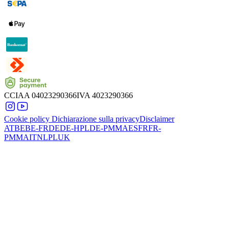
CCIAA
04023290366
IVA
4023290366
Cookie policy
Dichiarazione sulla privacy
Disclaimer
AT
BE
BE-FR
DE
DE-HPL
DE-PMMA
ES
FR
FR-
PMMA
IT
NL
PL
UK