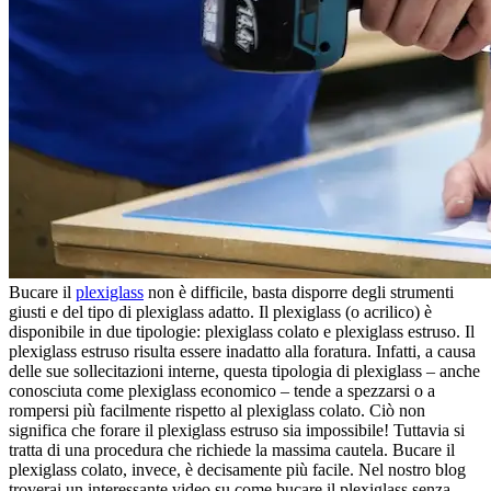
Bucare il
plexiglass
non è difficile, basta disporre degli strumenti
giusti e del tipo di plexiglass adatto. Il plexiglass (o acrilico) è
disponibile in due tipologie: plexiglass colato e plexiglass estruso. Il
plexiglass estruso risulta essere inadatto alla foratura. Infatti, a causa
delle sue sollecitazioni interne, questa tipologia di plexiglass – anche
conosciuta come plexiglass economico – tende a spezzarsi o a
rompersi più facilmente rispetto al plexiglass colato. Ciò non
significa che forare il plexiglass estruso sia impossibile! Tuttavia si
tratta di una procedura che richiede la massima cautela. Bucare il
plexiglass colato, invece, è decisamente più facile. Nel nostro blog
troverai un interessante video su come bucare il plexiglass senza