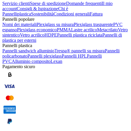
Servizio clienti
Spese di spedizione
Domande frequenti
Il mio
account
Consigli & Ispirazione
Chi è
Pannelliplastica
Sostenibilità
Condizioni generali
Fattura
Pannelli popolare
Nomi dei materiali
Plexiglass su misura
Plexiglass trasparente
PVC
espanso
Plexiglass economico
PMMA
Lastre acrilico
Metacrilato
Vetro
sintentico
Vetro acrilico
HDPE
Pannelli plastica riciclata
Pannelli di
plastica per esterni
Pannelli plastica
Pannelli sandwich alluminio
Trespa® pannelli su misura
Pannelli
policarbonato
Pannelli plexiglass
Pannelli HPL
Pannelli
PVC
Alluminio composito
Lexan
Pagamento sicuro