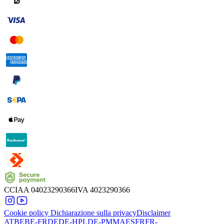
CCIAA
04023290366
IVA
4023290366
Cookie policy
Dichiarazione sulla privacy
Disclaimer
AT
BE
BE-FR
DE
DE-HPL
DE-PMMA
ES
FR
FR-