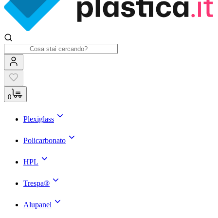
0
Plexiglass
Policarbonato
HPL
Trespa®
Alupanel