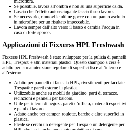
microfibra.
Se possibile, lavora all’ombra e non su una superficie calda.
Lascia che l’effetto autoasciugante faccia il suo lavoro.
Se necessario, rimuovi le ultime gocce con un panno asciutto
in microfibra per un risultato impeccabile.
Lavora sempre dall’alto verso il basso e cambia l’acqua in
caso di forte sporco.
Applicazioni di Fixxerss HPL Freshwash
Fixxerss HPL Freshwash è stato sviluppato per la pulizia di pannelli
HPL, Trespa® e altri materiali plastici. Questo shampoo a cera è
adatto per la manutenzione regolare di superfici lisce all’interno e
all’esterno.
Adatto per pannelli di facciata HPL, rivestimenti per facciate
Trespa® e pareti esterne in plastica.
Utilizzabile anche su mobili da giardino, parti di terrazze,
recinzioni e pannelli per balconi.
Utile per interni di negozi, pareti d’ufficio, materiali espositivi
e piani di lavoro.
Adatto anche per camper, roulotte, barche e altre superfici in
plastica.
Ideale se cerchi un detergente per Trespa o un detergente per
HPL che lasci anche uno strato protettivo di cera.