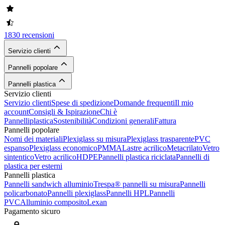
1830 recensioni
Servizio clienti
Pannelli popolare
Pannelli plastica
Servizio clienti
Servizio clienti
Spese di spedizione
Domande frequenti
Il mio
account
Consigli & Ispirazione
Chi è
Pannelliplastica
Sostenibilità
Condizioni generali
Fattura
Pannelli popolare
Nomi dei materiali
Plexiglass su misura
Plexiglass trasparente
PVC
espanso
Plexiglass economico
PMMA
Lastre acrilico
Metacrilato
Vetro
sintentico
Vetro acrilico
HDPE
Pannelli plastica riciclata
Pannelli di
plastica per esterni
Pannelli plastica
Pannelli sandwich alluminio
Trespa® pannelli su misura
Pannelli
policarbonato
Pannelli plexiglass
Pannelli HPL
Pannelli
PVC
Alluminio composito
Lexan
Pagamento sicuro