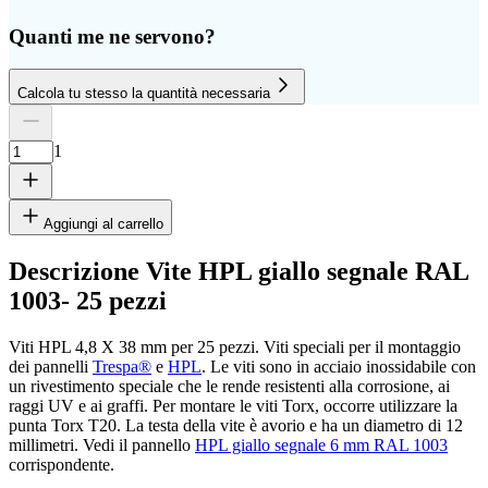
Quanti me ne servono?
Calcola tu stesso la quantità necessaria
Numero di lastre
Altezza
Larghezza
1
Rimuovi lastra
1
Aggiungi al carrello
Descrizione Vite HPL giallo segnale RAL
1003- 25 pezzi
cm
Viti HPL 4,8 X 38 mm per 25 pezzi. Viti speciali per il montaggio
dei pannelli
Trespa®
e
HPL
. Le viti sono in acciaio inossidabile con
un rivestimento speciale che le rende resistenti alla corrosione, ai
cm
raggi UV e ai graffi. Per montare le viti Torx, occorre utilizzare la
punta Torx T20. La testa della vite è avorio e ha un diametro di 12
millimetri. Vedi il pannello
HPL giallo segnale 6 mm RAL 1003
corrispondente.
Aggiungi un'altra lastra