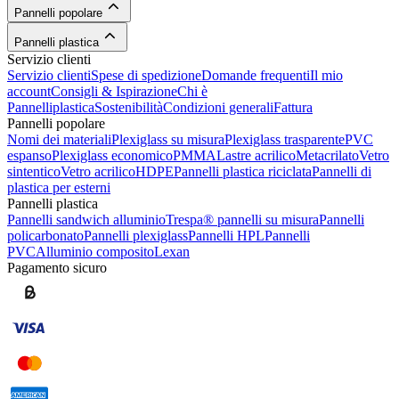
Pannelli popolare
Pannelli plastica
Servizio clienti
Servizio clienti
Spese di spedizione
Domande frequenti
Il mio
account
Consigli & Ispirazione
Chi è
Pannelliplastica
Sostenibilità
Condizioni generali
Fattura
Pannelli popolare
Nomi dei materiali
Plexiglass su misura
Plexiglass trasparente
PVC
espanso
Plexiglass economico
PMMA
Lastre acrilico
Metacrilato
Vetro
sintentico
Vetro acrilico
HDPE
Pannelli plastica riciclata
Pannelli di
plastica per esterni
Pannelli plastica
Pannelli sandwich alluminio
Trespa® pannelli su misura
Pannelli
policarbonato
Pannelli plexiglass
Pannelli HPL
Pannelli
PVC
Alluminio composito
Lexan
Pagamento sicuro