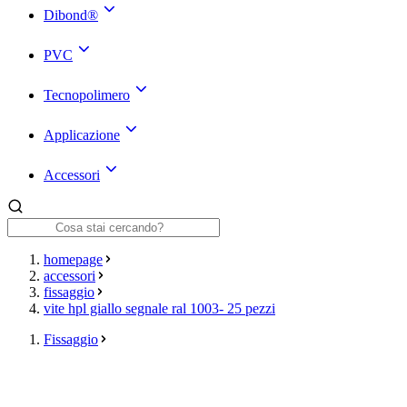
Dibond®
PVC
Tecnopolimero
Applicazione
Accessori
homepage
accessori
fissaggio
vite hpl giallo segnale ral 1003- 25 pezzi
Fissaggio