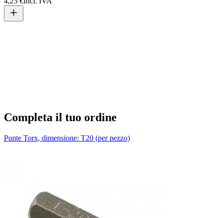
4,25 €
Incl. IVA
T
1
Completa il tuo ordine
Punte Torx, dimensione: T20 (per pezzo)