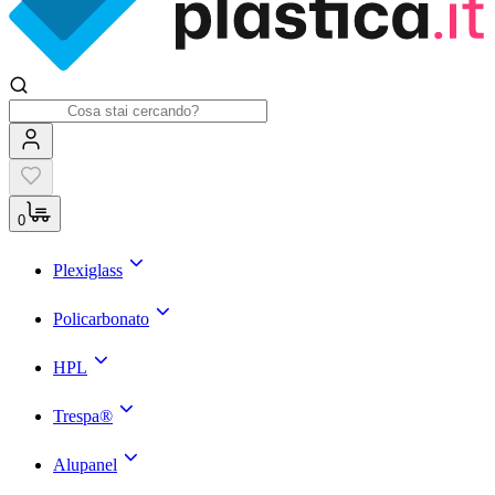
0
Plexiglass
Policarbonato
HPL
Trespa®
Alupanel