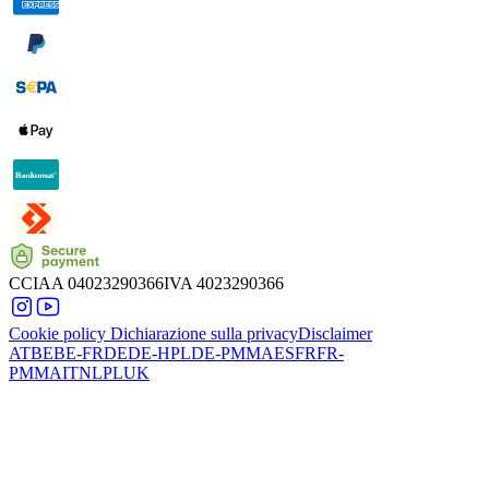
CCIAA
04023290366
IVA
4023290366
Cookie policy
Dichiarazione sulla privacy
Disclaimer
AT
BE
BE-FR
DE
DE-HPL
DE-PMMA
ES
FR
FR-
PMMA
IT
NL
PL
UK