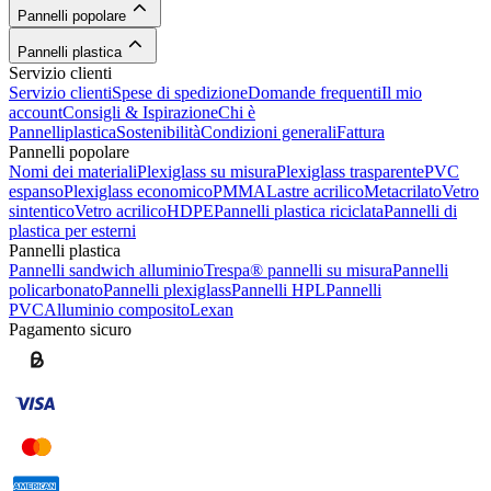
Pannelli popolare
Pannelli plastica
Servizio clienti
Servizio clienti
Spese di spedizione
Domande frequenti
Il mio
account
Consigli & Ispirazione
Chi è
Pannelliplastica
Sostenibilità
Condizioni generali
Fattura
Pannelli popolare
Nomi dei materiali
Plexiglass su misura
Plexiglass trasparente
PVC
espanso
Plexiglass economico
PMMA
Lastre acrilico
Metacrilato
Vetro
sintentico
Vetro acrilico
HDPE
Pannelli plastica riciclata
Pannelli di
plastica per esterni
Pannelli plastica
Pannelli sandwich alluminio
Trespa® pannelli su misura
Pannelli
policarbonato
Pannelli plexiglass
Pannelli HPL
Pannelli
PVC
Alluminio composito
Lexan
Pagamento sicuro