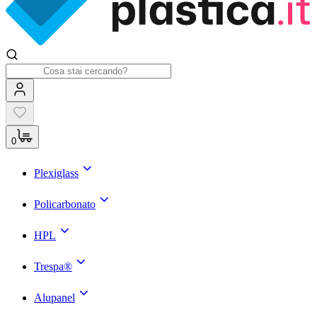
0
Plexiglass
Policarbonato
HPL
Trespa®
Alupanel