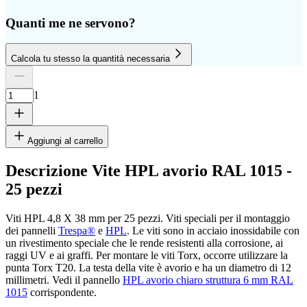
Quanti me ne servono?
Calcola tu stesso la quantità necessaria
Numero di lastre
Altezza
Larghezza
1
Rimuovi lastra
1
Aggiungi al carrello
Descrizione Vite HPL avorio RAL 1015 -
25 pezzi
cm
Viti HPL 4,8 X 38 mm per 25 pezzi. Viti speciali per il montaggio
dei pannelli
Trespa®
e
HPL
. Le viti sono in acciaio inossidabile con
un rivestimento speciale che le rende resistenti alla corrosione, ai
cm
raggi UV e ai graffi. Per montare le viti Torx, occorre utilizzare la
punta Torx T20. La testa della vite è avorio e ha un diametro di 12
millimetri. Vedi il pannello
HPL avorio chiaro struttura 6 mm RAL
1015
corrispondente.
Aggiungi un'altra lastra