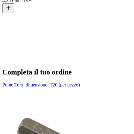
4,25 €
Incl. IVA
T
1
Completa il tuo ordine
Punte Torx, dimensione: T20 (per pezzo)