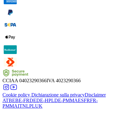
CCIAA
04023290366
IVA
4023290366
Cookie policy
Dichiarazione sulla privacy
Disclaimer
AT
BE
BE-FR
DE
DE-HPL
DE-PMMA
ES
FR
FR-
PMMA
IT
NL
PL
UK