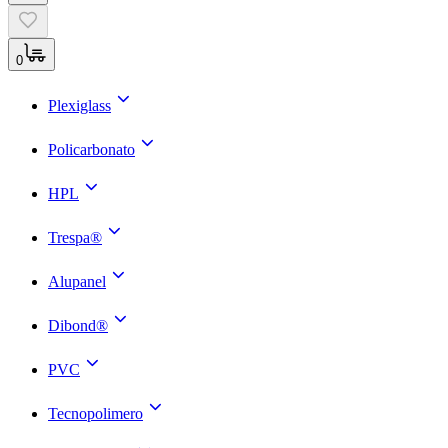
0
Plexiglass
Policarbonato
HPL
Trespa®
Alupanel
Dibond®
PVC
Tecnopolimero