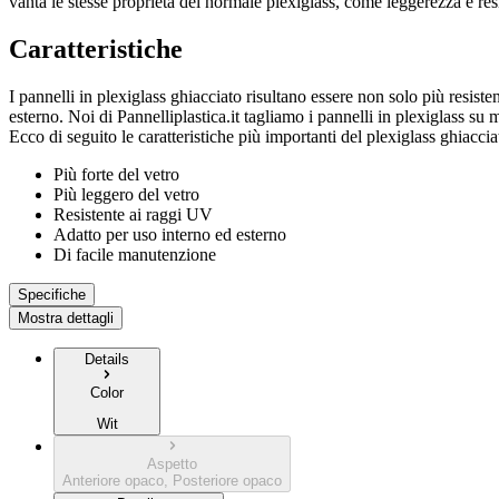
vanta le stesse proprietà del normale plexiglass, come leggerezza e res
Caratteristiche
I pannelli in plexiglass ghiacciato risultano essere non solo più resiste
esterno. Noi di Pannelliplastica.it tagliamo i pannelli in plexiglass su
Ecco di seguito le caratteristiche più importanti del plexiglass ghiaccia
Più forte del vetro
Più leggero del vetro
Resistente ai raggi UV
Adatto per uso interno ed esterno
Di facile manutenzione
Specifiche
Mostra dettagli
Details
Color
Wit
Aspetto
Anteriore opaco, Posteriore opaco