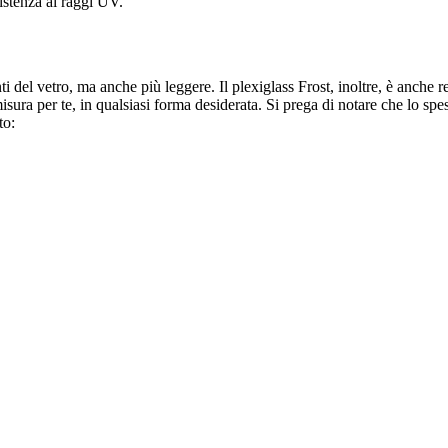
istenza ai raggi UV.
nti del vetro, ma anche più leggere. Il plexiglass Frost, inoltre, è anche 
 misura per te, in qualsiasi forma desiderata. Si prega di notare che lo s
to: