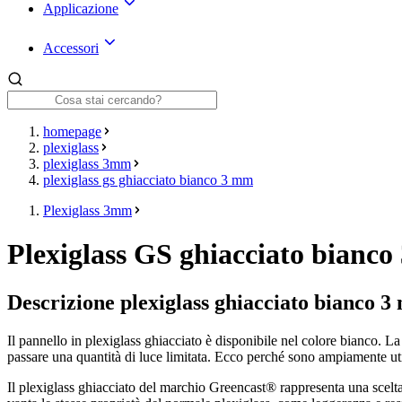
Applicazione
Accessori
homepage
plexiglass
plexiglass 3mm
plexiglass gs ghiacciato bianco 3 mm
Plexiglass 3mm
Plexiglass GS ghiacciato bianc
Descrizione plexiglass ghiacciato bianco 
Il pannello in plexiglass ghiacciato è disponibile nel colore bianco. La
passare una quantità di luce limitata. Ecco perché sono ampiamente utili
Il plexiglass ghiacciato del marchio Greencast® rappresenta una scelta sos