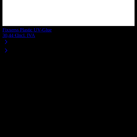
Fixxerss Plastic UV-Glue
30,44 €
Incl. IVA