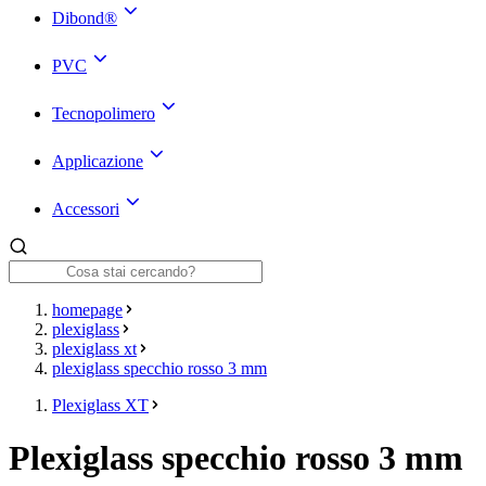
Dibond®
PVC
Tecnopolimero
Applicazione
Accessori
homepage
plexiglass
plexiglass xt
plexiglass specchio rosso 3 mm
Plexiglass XT
Plexiglass specchio rosso 3 mm