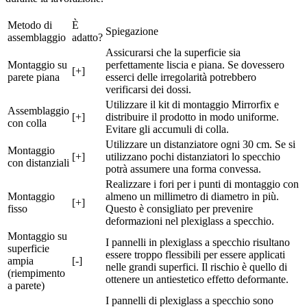
Metodo di
È
Spiegazione
assemblaggio
adatto?
Assicurarsi che la superficie sia
Montaggio su
perfettamente liscia e piana. Se dovessero
[+]
parete piana
esserci delle irregolarità potrebbero
verificarsi dei dossi.
Utilizzare il kit di montaggio Mirrorfix e
Assemblaggio
[+]
distribuire il prodotto in modo uniforme.
con colla
Evitare gli accumuli di colla.
Utilizzare un distanziatore ogni 30 cm. Se si
Montaggio
[+]
utilizzano pochi distanziatori lo specchio
con distanziali
potrà assumere una forma convessa.
Realizzare i fori per i punti di montaggio con
Montaggio
almeno un millimetro di diametro in più.
[+]
fisso
Questo è consigliato per prevenire
deformazioni nel plexiglass a specchio.
Montaggio su
I pannelli in plexiglass a specchio risultano
superficie
essere troppo flessibili per essere applicati
ampia
[-]
nelle grandi superfici. Il rischio è quello di
(riempimento
ottenere un antiestetico effetto deformante.
a parete)
I pannelli di plexiglass a specchio sono