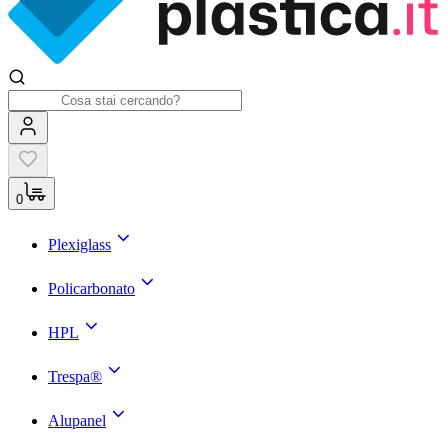
0
Plexiglass
Policarbonato
HPL
Trespa®
Alupanel