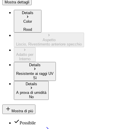
Mostra dettagli
Details
Color
Rood
Aspetto
Liscio, Rivestimento anteriore specchio
Adatto per
Interno
Details
Resistente ai raggi UV
Sì
Details
A prova di umidità
No
Mostra di più
Possibile