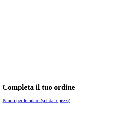
V
2
Completa il tuo ordine
Panno per lucidare (set da 5 pezzi)